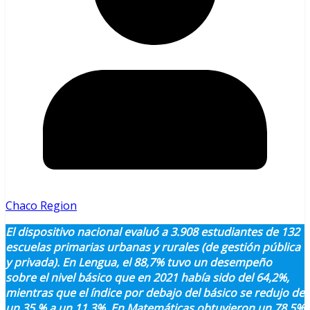
Chaco Region
El dispositivo nacional evaluó a 3.908 estudiantes de 132
escuelas primarias urbanas y rurales (de gestión pública
y privada). En Lengua, el 88,7% tuvo un desempeño
sobre el nivel básico que en 2021 había sido del 64,2%,
mientras que el índice por debajo del básico se redujo de
un 35 % a un 11,3%. En Matemáticas obtuvieron un 78,5%