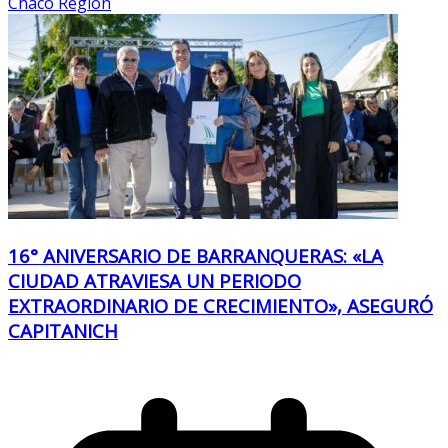
Chaco Region
16° ANIVERSARIO DE BARRANQUERAS: «LA
CIUDAD ATRAVIESA UN PERIODO
EXTRAORDINARIO DE CRECIMIENTO», ASEGURÓ
CAPITANICH