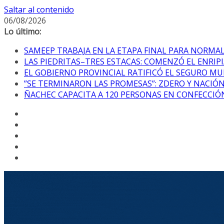
Saltar al contenido
06/08/2026
Lo último:
SAMEEP TRABAJA EN LA ETAPA FINAL PARA NORM
LAS PIEDRITAS–TRES ESTACAS: COMENZÓ EL ENRI
EL GOBIERNO PROVINCIAL RATIFICÓ EL SEGURO MU
”SE TERMINARON LAS PROMESAS”: ZDERO Y NACIÓ
ÑACHEC CAPACITA A 120 PERSONAS EN CONFECCIÓN