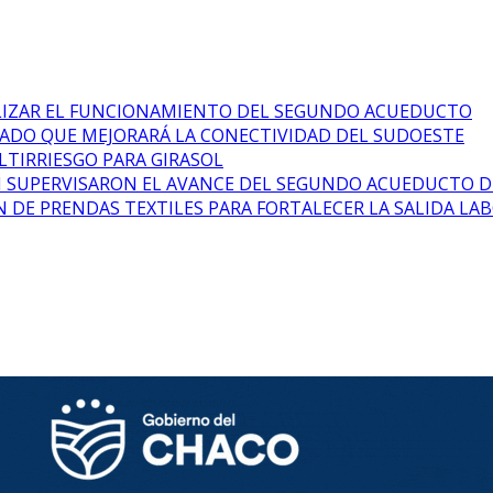
ALIZAR EL FUNCIONAMIENTO DEL SEGUNDO ACUEDUCTO
PIADO QUE MEJORARÁ LA CONECTIVIDAD DEL SUDOESTE
LTIRRIESGO PARA GIRASOL
N SUPERVISARON EL AVANCE DEL SEGUNDO ACUEDUCTO D
 DE PRENDAS TEXTILES PARA FORTALECER LA SALIDA LA