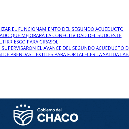
ALIZAR EL FUNCIONAMIENTO DEL SEGUNDO ACUEDUCTO
PIADO QUE MEJORARÁ LA CONECTIVIDAD DEL SUDOESTE
LTIRRIESGO PARA GIRASOL
N SUPERVISARON EL AVANCE DEL SEGUNDO ACUEDUCTO D
 DE PRENDAS TEXTILES PARA FORTALECER LA SALIDA LA