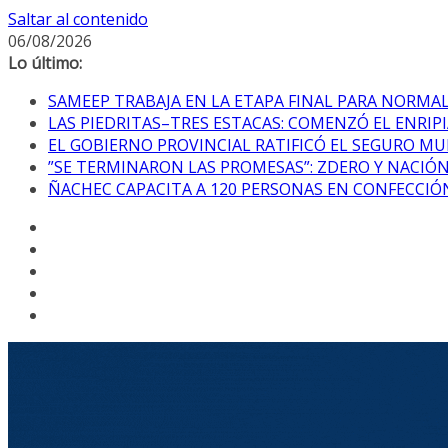
Saltar al contenido
06/08/2026
Lo último:
SAMEEP TRABAJA EN LA ETAPA FINAL PARA NORM
LAS PIEDRITAS–TRES ESTACAS: COMENZÓ EL ENRI
EL GOBIERNO PROVINCIAL RATIFICÓ EL SEGURO MU
”SE TERMINARON LAS PROMESAS”: ZDERO Y NACIÓ
ÑACHEC CAPACITA A 120 PERSONAS EN CONFECCIÓN