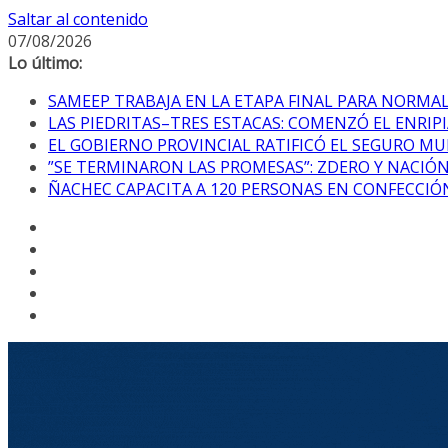
Saltar al contenido
07/08/2026
Lo último:
SAMEEP TRABAJA EN LA ETAPA FINAL PARA NORM
LAS PIEDRITAS–TRES ESTACAS: COMENZÓ EL ENRI
EL GOBIERNO PROVINCIAL RATIFICÓ EL SEGURO MU
”SE TERMINARON LAS PROMESAS”: ZDERO Y NACIÓ
ÑACHEC CAPACITA A 120 PERSONAS EN CONFECCIÓN