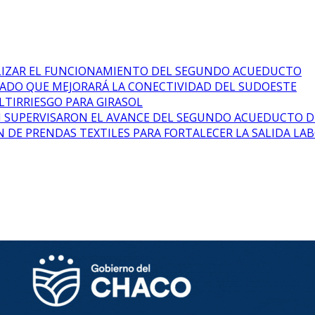
ALIZAR EL FUNCIONAMIENTO DEL SEGUNDO ACUEDUCTO
PIADO QUE MEJORARÁ LA CONECTIVIDAD DEL SUDOESTE
LTIRRIESGO PARA GIRASOL
N SUPERVISARON EL AVANCE DEL SEGUNDO ACUEDUCTO D
 DE PRENDAS TEXTILES PARA FORTALECER LA SALIDA LA